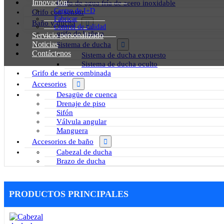
Innovación
Grifo de agua fría de acero inoxidable
Centro de I+D
Grifo con sensor
Fabricar
Baño y ducha
Control de calidad
grifo de bañera
Servicio personalizado
Noticias
Sistema de ducha
Contáctenos
Sistema de ducha expuesto
Sistema de ducha oculto
Grifo de serie combinada
Accesorios
Desagüe de cuenca
Drenaje de piso
Sifón
Válvula angular
Manguera
Accesorios de baño
Cabezal de ducha
Brazo de ducha
PRODUCTOS PRINCIPALES