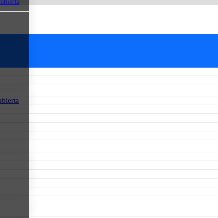
cubierta
ubierta