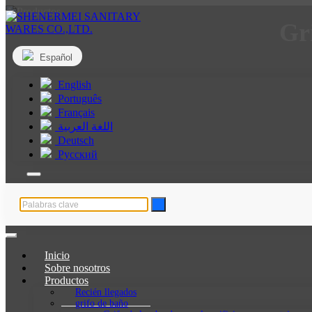
Gri
Español
English
Português
Français
اللغة العربية
Deutsch
Русский
Inicio
Sobre nosotros
Productos
Recién llegados
grifo de baño