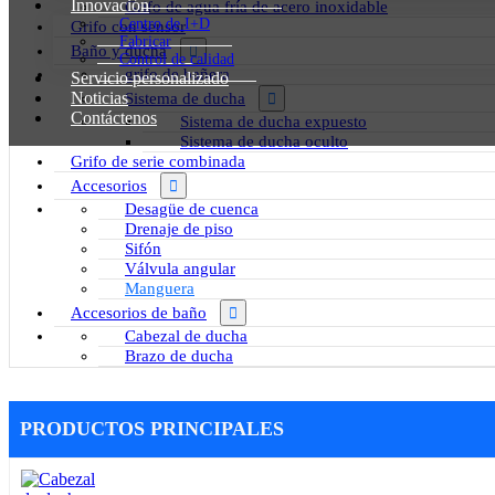
Innovación
Grifo de agua fría de acero inoxidable
Centro de I+D
Grifo con sensor
Fabricar
Baño y ducha
Control de calidad
grifo de bañera
Servicio personalizado
Noticias
Sistema de ducha
Contáctenos
Sistema de ducha expuesto
Sistema de ducha oculto
Grifo de serie combinada
Accesorios
Desagüe de cuenca
Drenaje de piso
Sifón
Válvula angular
Manguera
Accesorios de baño
Cabezal de ducha
Brazo de ducha
PRODUCTOS PRINCIPALES