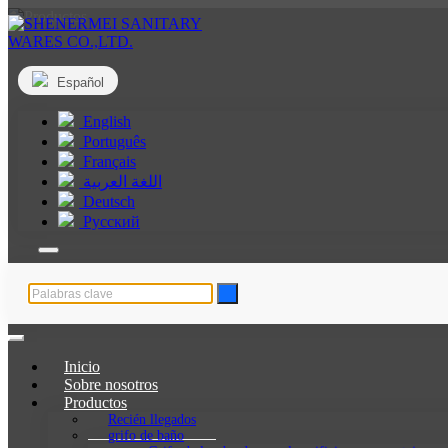
Español
English
Português
Français
اللغة العربية
Deutsch
Русский
Inicio
Sobre nosotros
Productos
Recién llegados
grifo de baño