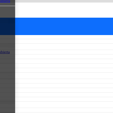
cubierta
ubierta