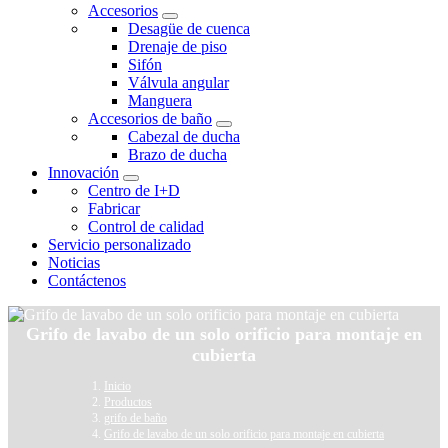
Accesorios
Desagüe de cuenca
Drenaje de piso
Sifón
Válvula angular
Manguera
Accesorios de baño
Cabezal de ducha
Brazo de ducha
Innovación
Centro de I+D
Fabricar
Control de calidad
Servicio personalizado
Noticias
Contáctenos
Grifo de lavabo de un solo orificio para montaje en
cubierta
Inicio
Productos
grifo de baño
Grifo de lavabo de un solo orificio para montaje en cubierta