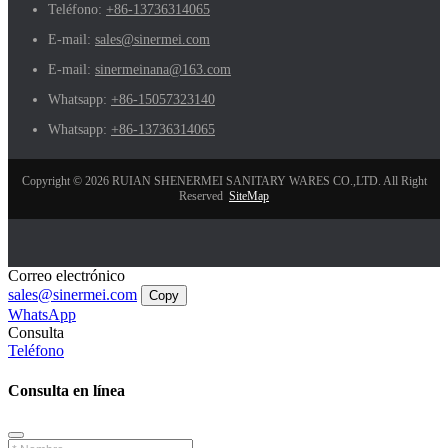
Teléfono:
+86-13736314065
E-mail:
sales@sinermei.com
E-mail:
sinermeinana@163.com
Whatsapp:
+86-15057323140
Whatsapp:
+86-13736314065
Copyright © 2026 RUIAN SHENERMEI SANITARY WARES CO.,LTD. All Right
Reserved
SiteMap
Correo electrónico
sales@sinermei.com
Copy
WhatsApp
Consulta
Teléfono
Consulta en línea