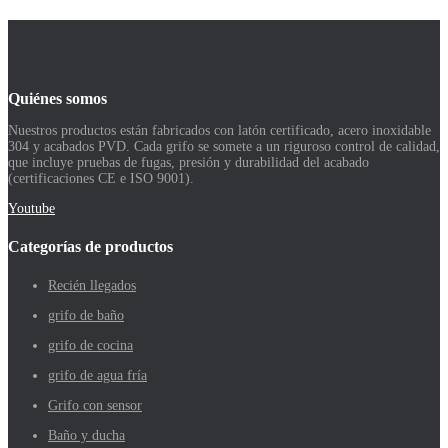
Quiénes somos
Nuestros productos están fabricados con latón certificado, acero inoxidable
304 y acabados PVD. Cada grifo se somete a un riguroso control de calidad,
que incluye pruebas de fugas, presión y durabilidad del acabado
(certificaciones CE e ISO 9001).
Youtube
Categorías de productos
Recién llegados
grifo de baño
grifo de cocina
grifo de agua fría
Grifo con sensor
Baño y ducha