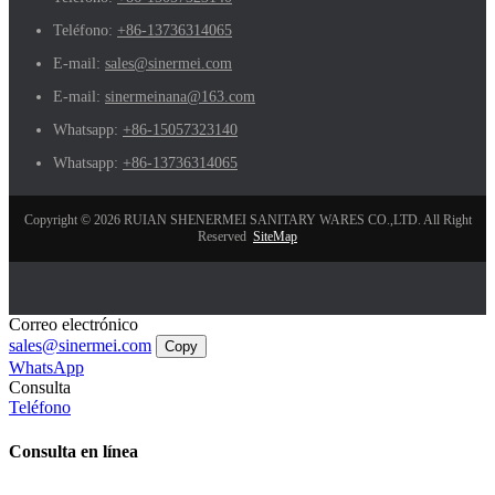
Teléfono:
+86-13736314065
E-mail:
sales@sinermei.com
E-mail:
sinermeinana@163.com
Whatsapp:
+86-15057323140
Whatsapp:
+86-13736314065
Copyright © 2026 RUIAN SHENERMEI SANITARY WARES CO.,LTD. All Right
Reserved
SiteMap
Correo electrónico
sales@sinermei.com
Copy
WhatsApp
Consulta
Teléfono
Consulta en línea