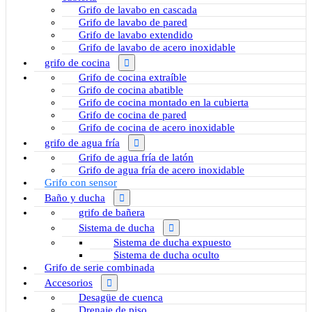
Grifo de lavabo en cascada
Grifo de lavabo de pared
Grifo de lavabo extendido
Grifo de lavabo de acero inoxidable
grifo de cocina
Grifo de cocina extraíble
Grifo de cocina abatible
Grifo de cocina montado en la cubierta
Grifo de cocina de pared
Grifo de cocina de acero inoxidable
grifo de agua fría
Grifo de agua fría de latón
Grifo de agua fría de acero inoxidable
Grifo con sensor
Baño y ducha
grifo de bañera
Sistema de ducha
Sistema de ducha expuesto
Sistema de ducha oculto
Grifo de serie combinada
Accesorios
Desagüe de cuenca
Drenaje de piso