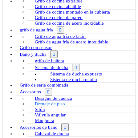
Grifo de cocina extraíble
Grifo de cocina abatible
Grifo de cocina montado en la cubierta
Grifo de cocina de pared
Grifo de cocina de acero inoxidable
grifo de agua fría
Grifo de agua fría de latón
Grifo de agua fría de acero inoxidable
Grifo con sensor
Baño y ducha
grifo de bañera
Sistema de ducha
Sistema de ducha expuesto
Sistema de ducha oculto
Grifo de serie combinada
Accesorios
Desagüe de cuenca
Drenaje de piso
Sifón
Válvula angular
Manguera
Accesorios de baño
Cabezal de ducha