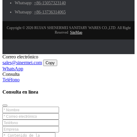
Whatsapp:
+86-15057323140
Whatsapp:
+86-13736314065
Copyright © 2026 RUIAN SHENERMEI SANITARY WARES CO.,LTD. All Right
Reserved
SiteMap
Correo electrónico
sales@sinermei.com
Copy
WhatsApp
Consulta
Teléfono
Consulta en línea