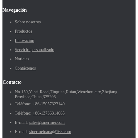
Navegación
Sobre nosotros
Productos
Innovación
Servicio personalizado
Noticias
Contáctenos
Contacto
No.159,Yucai Road,Tingtian,Ruian,Wenzhou city,Zhejiang
Province,China,325206
Teléfono:
+86-15057323140
Teléfono:
+86-13736314065
E-mail:
sales@sinermei.com
E-mail:
sinermeinana@163.com