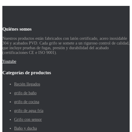
Quiénes somos
Nuestros productos están fabricados con latón certificado, acero inoxidable
304 y acabados PVD. Cada grifo se somete a un riguroso control de calidad,
que incluye pruebas de fugas, presión y durabilidad del acabado
(certificaciones CE e ISO 9001).
Youtube
Categorías de productos
Recién llegados
grifo de baño
grifo de cocina
grifo de agua fría
Grifo con sensor
Baño y ducha