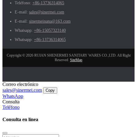
Teléfono:
+86-13736314065
E-mail:
sales@sinermei.com
E-mail:
sinermeinana@163.com
Whatsapp:
+86-15057323140
Whatsapp:
+86-13736314065
Copyright © 2026 RUIAN SHENERMEI SANITARY WARES CO.,LTD. All Right
Reserved
SiteMap
Correo electrónico
sales@sinermei.com
Copy
WhatsApp
Consulta
Teléfono
Consulta en línea