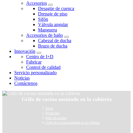
Accesorios
Desagüe de cuenca
Drenaje de piso
Sifón
Válvula angular
Manguera
Accesorios de baño
Cabezal de ducha
Brazo de ducha
Innovación
Centro de I+D
Fabricar
Control de calidad
Servicio personalizado
Noticias
Contáctenos
Grifo de cocina montado en la cubierta
Inicio
Productos
grifo de cocina
Grifo de cocina montado en la cubierta