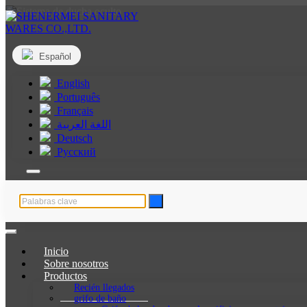
Español
English
Português
Français
اللغة العربية
Deutsch
Русский
Inicio
Sobre nosotros
Productos
Recién llegados
grifo de baño