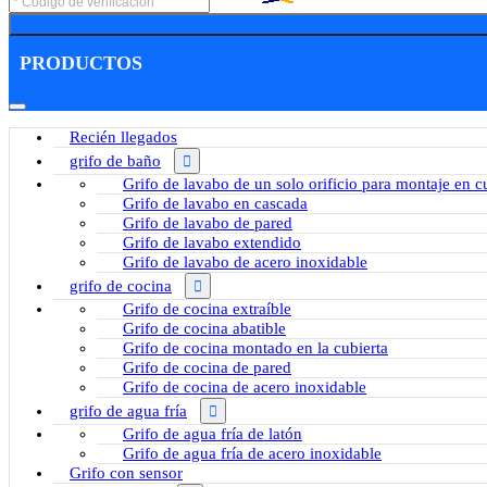
PRODUCTOS
Recién llegados
grifo de baño
Grifo de lavabo de un solo orificio para montaje en c
Grifo de lavabo en cascada
Grifo de lavabo de pared
Grifo de lavabo extendido
Grifo de lavabo de acero inoxidable
grifo de cocina
Grifo de cocina extraíble
Grifo de cocina abatible
Grifo de cocina montado en la cubierta
Grifo de cocina de pared
Grifo de cocina de acero inoxidable
grifo de agua fría
Grifo de agua fría de latón
Grifo de agua fría de acero inoxidable
Grifo con sensor