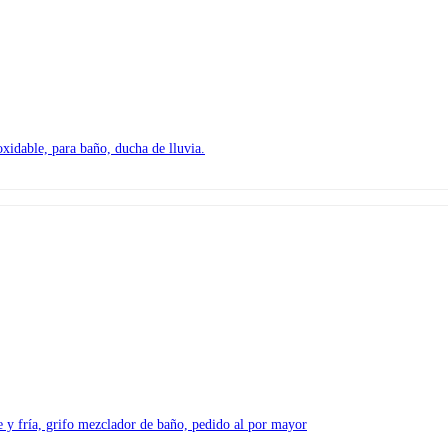
xidable, para baño, ducha de lluvia.
 y fría, grifo mezclador de baño, pedido al por mayor