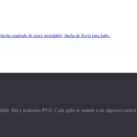
 ducha cuadrado de acero inoxidable, ducha de lluvia para baño.
idable 304 y acabados PVD. Cada grifo se somete a un riguroso control 