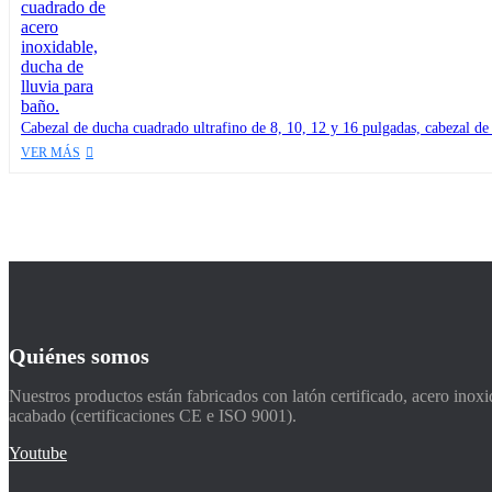
Cabezal de ducha cuadrado ultrafino de 8, 10, 12 y 16 pulgadas, cabezal de
VER MÁS
Quiénes somos
Nuestros productos están fabricados con latón certificado, acero inox
acabado (certificaciones CE e ISO 9001).
Youtube