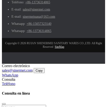
Teléfono:
+86-13736314065
E-mail:
sales@sinermei.com
E-mail:
sinermeinana@163.com
Whatsapp:
+86-15057323140
Whatsapp:
+86-13736314065
Copyright © 2026 RUIAN SHENERMEI SANITARY WARES CO.,LTD. All Right
Reserved
SiteMap
Correo electrónico
sales@sinermei.com
Copy
WhatsApp
Consulta
Teléfono
Consulta en línea