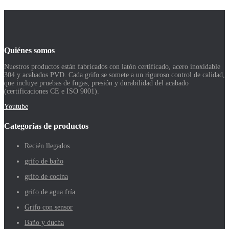
Quiénes somos
Nuestros productos están fabricados con latón certificado, acero inoxidable
304 y acabados PVD. Cada grifo se somete a un riguroso control de calidad,
que incluye pruebas de fugas, presión y durabilidad del acabado
(certificaciones CE e ISO 9001).
Youtube
Categorías de productos
Recién llegados
grifo de baño
grifo de cocina
grifo de agua fría
Grifo con sensor
Baño y ducha