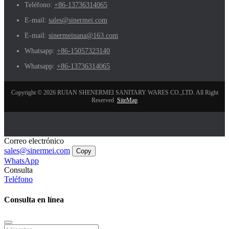
Teléfono:
+86-13736314065
E-mail:
sales@sinermei.com
E-mail:
sinermeinana@163.com
Whatsapp:
+86-15057323140
Whatsapp:
+86-13736314065
Copyright © 2026 RUIAN SHENERMEI SANITARY WARES CO.,LTD. All Right
Reserved
SiteMap
Correo electrónico
sales@sinermei.com
Copy
WhatsApp
Consulta
Teléfono
Consulta en línea