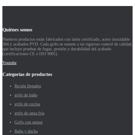
Quiénes somos
Nuestros productos están fabricados con latón certificado, acero inoxidable
304 y acabados PVD. Cada grifo se somete a un riguroso control de calidad,
que incluye pruebas de fugas, presión y durabilidad del acabado
(certificaciones CE e ISO 9001).
Youtube
Categorías de productos
Recién llegados
grifo de baño
grifo de cocina
grifo de agua fría
Grifo con sensor
Baño y ducha