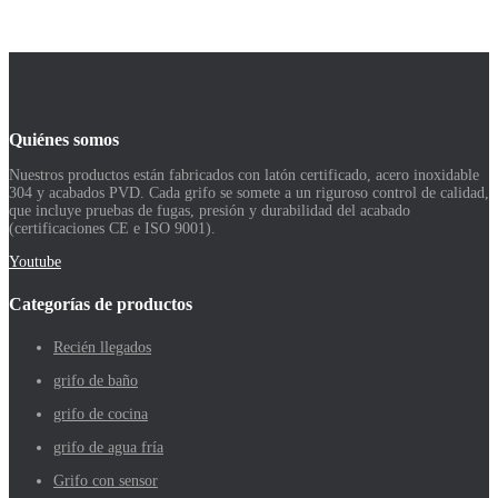
Quiénes somos
Nuestros productos están fabricados con latón certificado, acero inoxidable
304 y acabados PVD. Cada grifo se somete a un riguroso control de calidad,
que incluye pruebas de fugas, presión y durabilidad del acabado
(certificaciones CE e ISO 9001).
Youtube
Categorías de productos
Recién llegados
grifo de baño
grifo de cocina
grifo de agua fría
Grifo con sensor