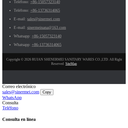
Teléfono:
+86-15057323140
Teléfono:
+86-13736314065
E-mail:
sales@sinermei.com
E-mail:
sinermeinana@163.com
Whatsapp:
+86-15057323140
Whatsapp:
+86-13736314065
Copyright © 2026 RUIAN SHENERMEI SANITARY WARES CO.,LTD. All Right
Reserved
SiteMap
Correo electrónico
sales@sinermei.com
Copy
WhatsApp
Consulta
Teléfono
Consulta en línea