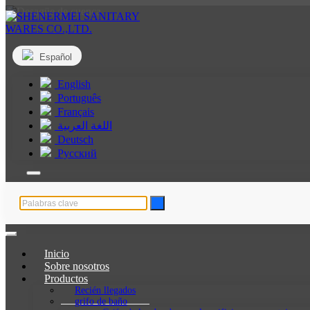
Español
English
Português
Français
اللغة العربية
Deutsch
Русский
Inicio
Sobre nosotros
Productos
Recién llegados
grifo de baño