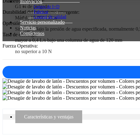
Diámetro de la rosca:
Innovación
G1 ¼ de pulgada
Centro de I+D
Fabricar
Durabilidad del mecanismo emergente:
Control de calidad
Más de 10.000 ciclos
Servicio personalizado
Opresión:
Noticias
Sin fugas Bajo la presión de agua especificada, normalmente 0,
Contáctenos
Tasa de descarga:
mayor a 0,4 L/s bajo una columna de agua de 120 mm
Fuerza Operativa:
no superior a 10 N
Características y ventajas