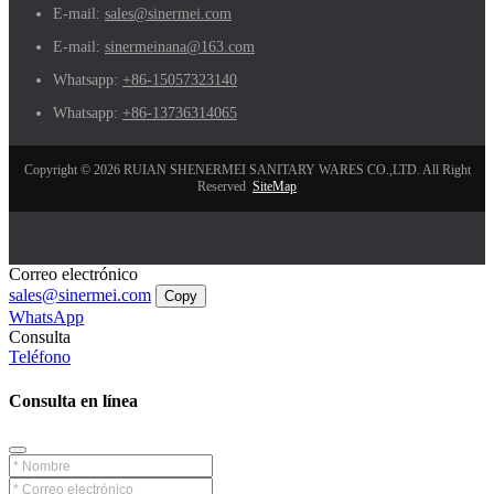
E-mail:
sales@sinermei.com
E-mail:
sinermeinana@163.com
Whatsapp:
+86-15057323140
Whatsapp:
+86-13736314065
Copyright © 2026 RUIAN SHENERMEI SANITARY WARES CO.,LTD. All Right
Reserved
SiteMap
Correo electrónico
sales@sinermei.com
Copy
WhatsApp
Consulta
Teléfono
Consulta en línea